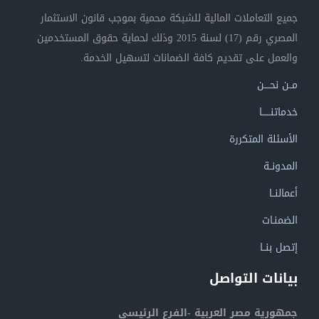
جميع التعاملات المالية للشبكة محمية بموجب قانون الاستثمار
المصري رقم (17) لسنة 2015 وذلك لحماية حقوق المستخدمين
والعمل على تقديم كافة الضمانات لتسهيل الخدمة.
مــن نحــــن
خدماتنــــــا
الأسئلة المتكررة
المدونــة
أعمالنــا
الضمنـات
إتصل بنــا
بيانات التواصل
جمهورية مصر العربية -الفرع الرئيسي