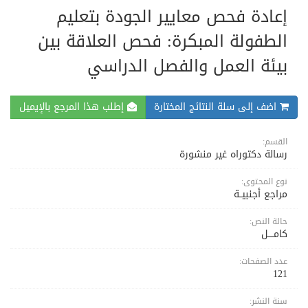
إعادة فحص معايير الجودة بتعليم
الطفولة المبكرة: فحص العلاقة بين
بيئة العمل والفصل الدراسي
اضف إلى سلة النتائج المختارة
إطلب هذا المرجع بالإيميل
القسم:
رسالة دكتوراه غير منشورة
نوع المحتوى:
مراجع أجنبيــة
حالة النص:
كامــــل
عدد الصفحات:
121
سنة النشر: