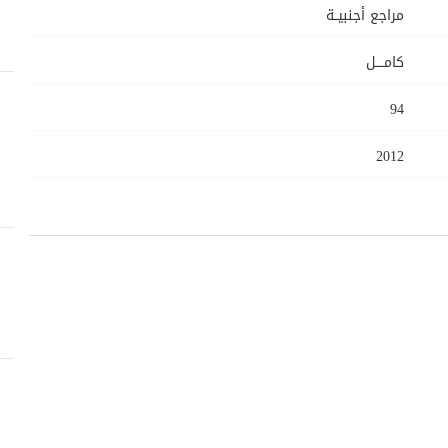
مراجع أجنبيــة
كامــــل
94
2012