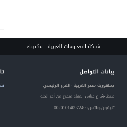
شبكة المعلومات العربية - مكتبتك
بيانات التواصل
تا
جمهورية مصر العربية -الفرع الرئيسي
تغر
طنطا-شارع عباس العقاد متفرع من أخر الحلو
تليفون-واتس: 00201014097240