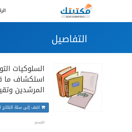
الر
التفاصيل
السلوكيات التو
استكشاف ما قد
المرشدين وتقيي
اضف إلى سلة النتائج ال
القسم: