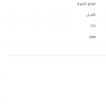
مراجع أجنبيــة
كامــــل
235
2008