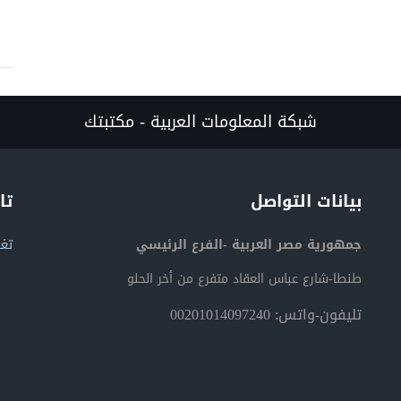
شبكة المعلومات العربية - مكتبتك
بيانات التواصل
تا
جمهورية مصر العربية -الفرع الرئيسي
تغر
طنطا-شارع عباس العقاد متفرع من أخر الحلو
تليفون-واتس: 00201014097240