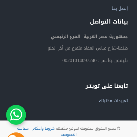
إتصل بنــا
بيانات التواصل
جمهورية مصر العربية -الفرع الرئيسي
طنطا-شارع عباس العقاد متفرع من أخر الحلو
تليفون-واتس: 00201014097240
تابعنا على تويتـر
تغريدات مكتبتك
جميع الحقوق محفوظة لموقع مكتبتك
شروط وأحكام
-
سياسة
الخصوصية