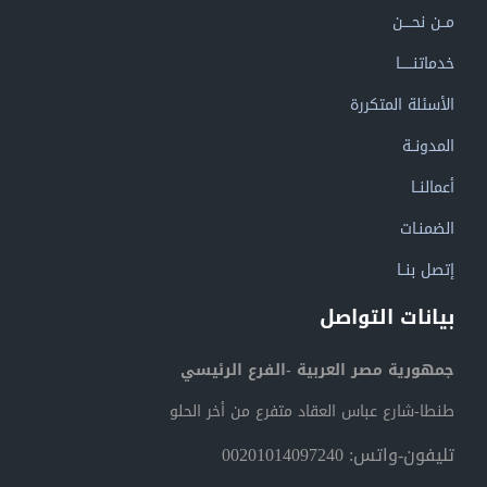
مــن نحــــن
خدماتنــــــا
الأسئلة المتكررة
المدونــة
أعمالنــا
الضمنـات
إتصل بنــا
بيانات التواصل
جمهورية مصر العربية -الفرع الرئيسي
طنطا-شارع عباس العقاد متفرع من أخر الحلو
تليفون-واتس: 00201014097240