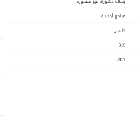
رسالة دكتوراه غير منشورة
مراجع أجنبيــة
كامــــل
319
2011