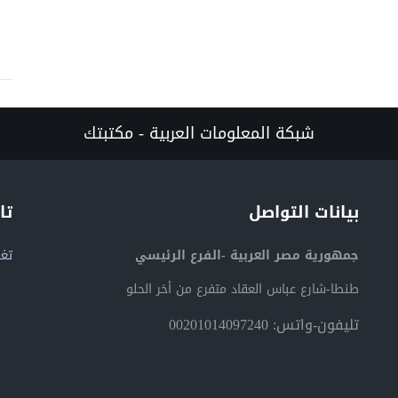
شبكة المعلومات العربية - مكتبتك
بيانات التواصل
تا
جمهورية مصر العربية -الفرع الرئيسي
تغر
طنطا-شارع عباس العقاد متفرع من أخر الحلو
تليفون-واتس: 00201014097240