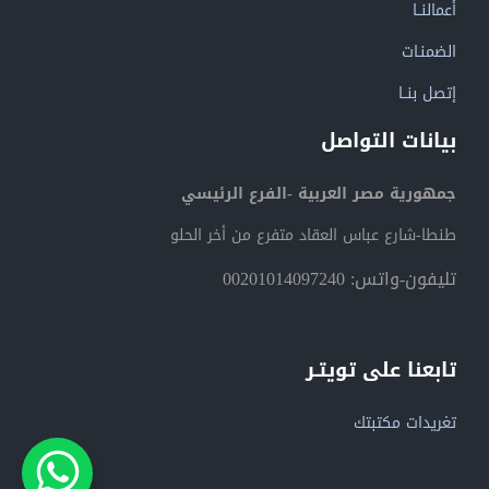
أعمالنــا
الضمنـات
إتصل بنــا
بيانات التواصل
جمهورية مصر العربية -الفرع الرئيسي
طنطا-شارع عباس العقاد متفرع من أخر الحلو
تليفون-واتس: 00201014097240
تابعنا على تويتـر
تغريدات مكتبتك