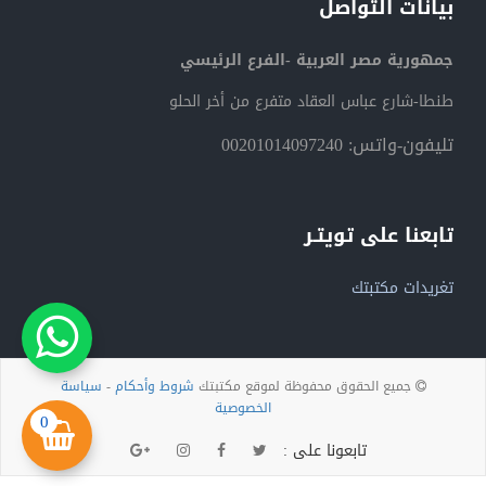
بيانات التواصل
جمهورية مصر العربية -الفرع الرئيسي
طنطا-شارع عباس العقاد متفرع من أخر الحلو
تليفون-واتس: 00201014097240
تابعنا على تويتـر
تغريدات مكتبتك
جميع الحقوق محفوظة لموقع مكتبتك
شروط وأحكام
-
سياسة
الخصوصية
0
تابعونا على :