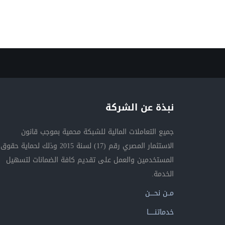
نبذة عن الشركة
جميع التعاملات المالية للشبكة محمية بموجب قانون
الاستثمار المصري رقم (17) لسنة 2015 وذلك لحماية حقوق
المستخدمين والعمل على تقديم كافة الضمانات لتسهيل
الخدمة.
مــن نحــــن
خدماتنــــــا