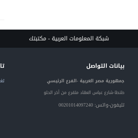
شبكة المعلومات العربية - مكتبتك
بيانات التواصل
تا
جمهورية مصر العربية -الفرع الرئيسي
تغر
طنطا-شارع عباس العقاد متفرع من أخر الحلو
تليفون-واتس: 00201014097240