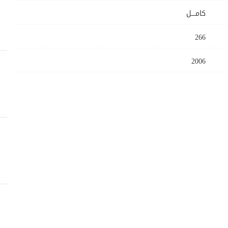
كامــــل
266
2006