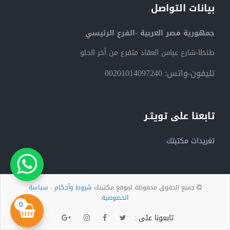
بيانات التواصل
جمهورية مصر العربية -الفرع الرئيسي
طنطا-شارع عباس العقاد متفرع من أخر الحلو
تليفون-واتس: 00201014097240
تابعنا على تويتـر
تغريدات مكتبتك
جميع الحقوق محفوظة لموقع مكتبتك
شروط وأحكام
-
سياسة
الخصوصية
0
تابعونا على :