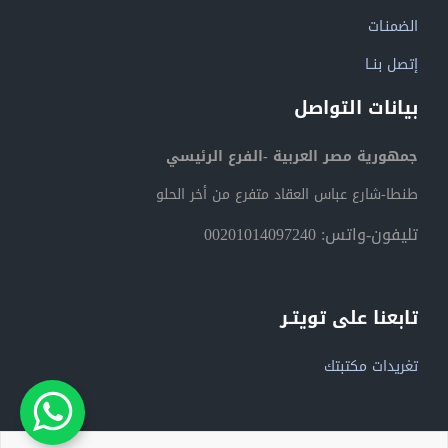
الضمنـات
إتصل بنــا
بيانات التواصل
جمهورية مصر العربية -الفرع الرئيسي
طنطا-شارع عباس العقاد متفرع من أخر الحلو
تليفون-واتس: 00201014097240
تابعنا على تويتـر
تغريدات مكتبتك