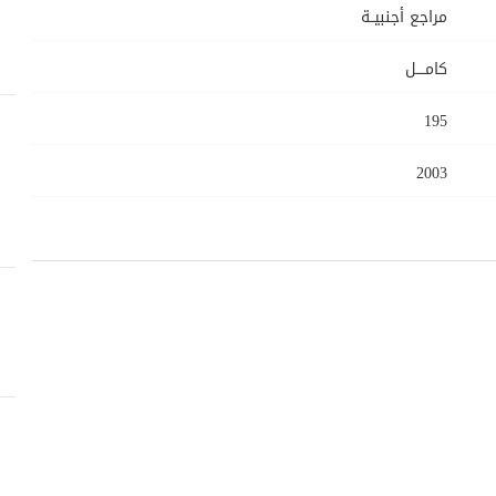
مراجع أجنبيــة
كامــــل
195
2003