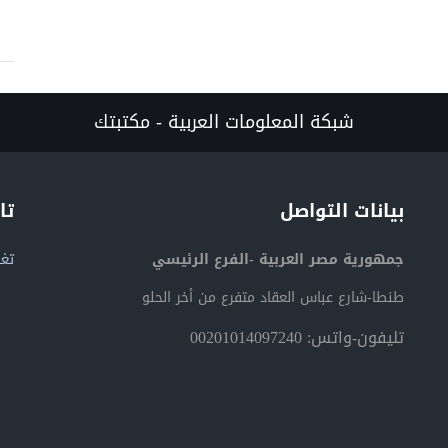
شبكة المعلومات العربية - مكتبتك
بيانات التواصل
تا
جمهورية مصر العربية -الفرع الرئيسي
تغر
طنطا-شارع عباس العقاد متفرع من أخر الحلو
تليفون-واتس: 00201014097240