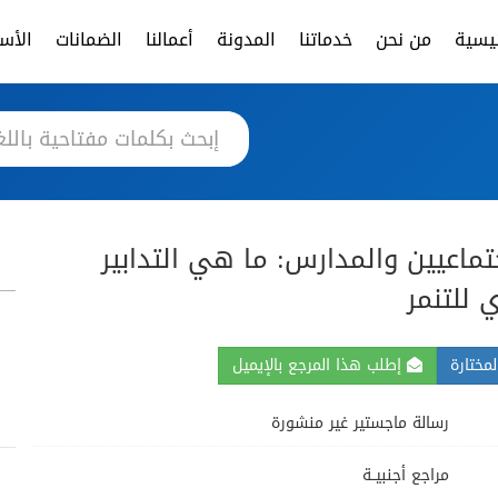
ئيسية
من نحن
خدماتنا
المدونة
أعمالنا
الضمانات
الأسئ
جتماعيين والمدارس: ما هي التدابير
 للتنمر
مختارة
إطلب هذا المرجع بالإيميل
رسالة ماجستير غير منشورة
مراجع أجنبيــة