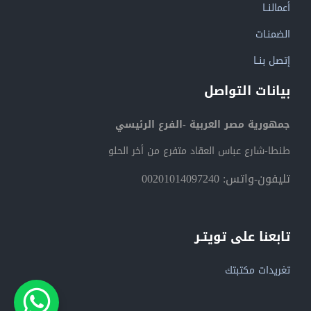
أعمالنــا
الضمنـات
إتصل بنــا
بيانات التواصل
جمهورية مصر العربية -الفرع الرئيسي
طنطا-شارع عباس العقاد متفرع من أخر الحلو
تليفون-واتس: 00201014097240
تابعنا على تويتـر
تغريدات مكتبتك