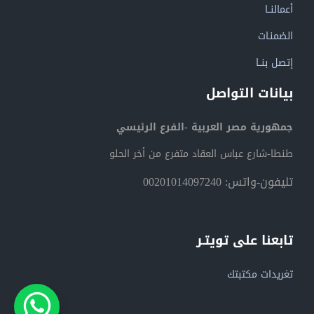
أعمالنــا
الضمنـات
إتصل بنــا
بيانات التواصل
جمهورية مصر العربية -الفرع الرئيسي
طنطا-شارع عباس العقاد متفرع من أخر الحلو
تليفون-واتس: 00201014097240
تابعنا على تويتـر
تغريدات مكتبتك