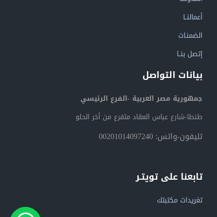
أعمالنــا
الضمنـات
إتصل بنــا
بيانات التواصل
جمهورية مصر العربية -الفرع الرئيسي
طنطا-شارع عباس العقاد متفرع من أخر الحلو
تليفون-واتس: 00201014097240
تابعنا على تويتـر
تغريدات مكتبتك