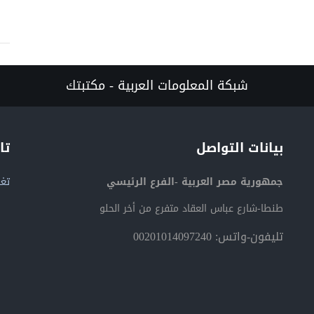
شبكة المعلومات العربية - مكتبتك
بيانات التواصل
تا
جمهورية مصر العربية -الفرع الرئيسي
تغر
طنطا-شارع عباس العقاد متفرع من أخر الحلو
تليفون-واتس: 00201014097240