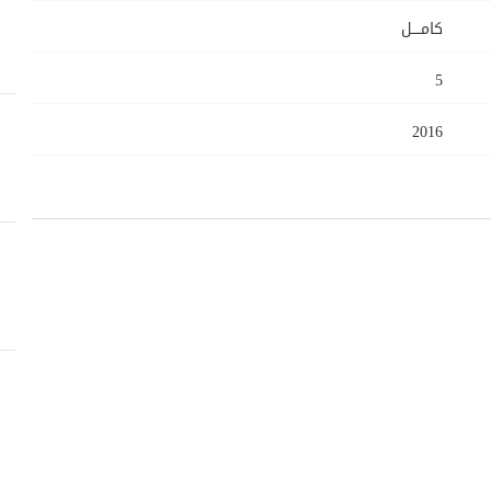
كامــــل
5
2016