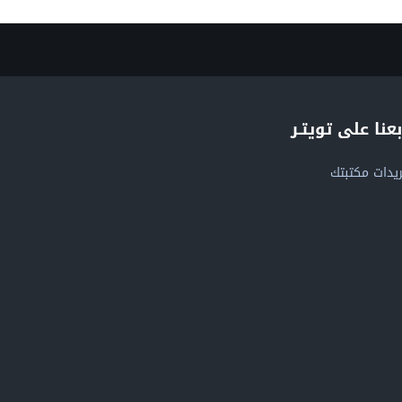
بعنا على تويتـر
يدات مكتبتك