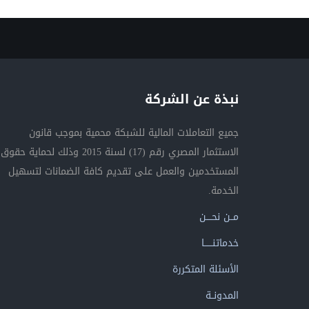
نبذة عن الشركة
جميع التعاملات المالية للشبكة محمية بموجب قانون
الاستثمار المصري رقم (17) لسنة 2015 وذلك لحماية حقوق
المستخدمين والعمل على تقديم كافة الضمانات لتسهيل
الخدمة.
مــن نحــــن
خدماتنــــــا
الأسئلة المتكررة
المدونــة