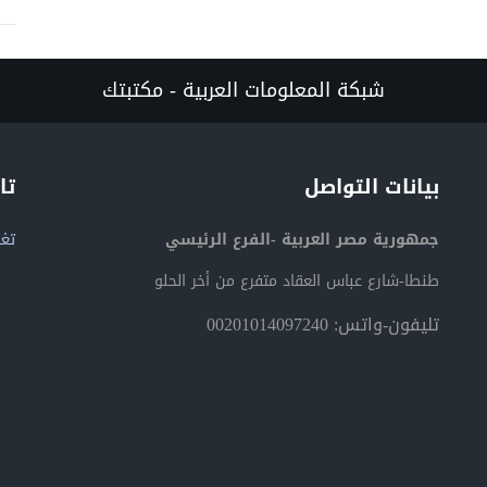
شبكة المعلومات العربية - مكتبتك
بيانات التواصل
تا
جمهورية مصر العربية -الفرع الرئيسي
تغر
طنطا-شارع عباس العقاد متفرع من أخر الحلو
تليفون-واتس: 00201014097240