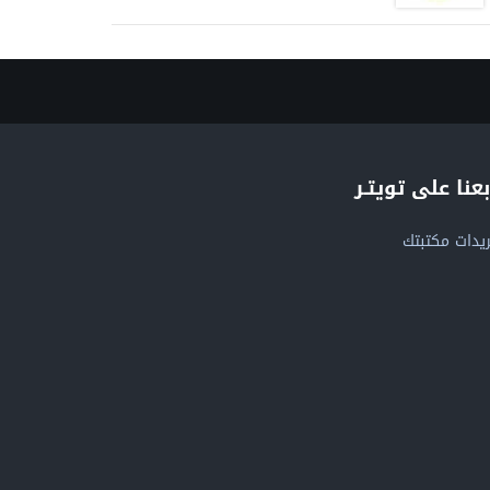
بعنا على تويتـر
يدات مكتبتك