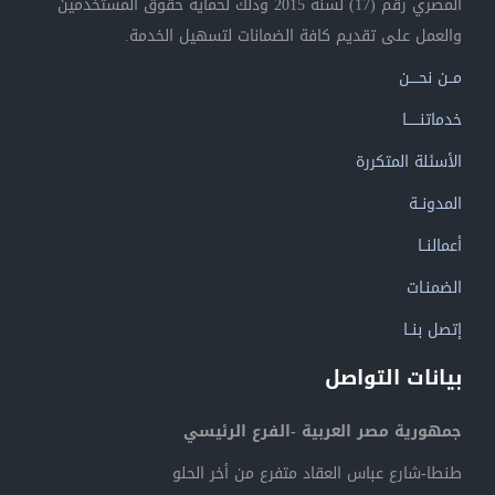
المصري رقم (17) لسنة 2015 وذلك لحماية حقوق المستخدمين
والعمل على تقديم كافة الضمانات لتسهيل الخدمة.
مــن نحــــن
خدماتنــــــا
الأسئلة المتكررة
المدونــة
أعمالنــا
الضمنـات
إتصل بنــا
بيانات التواصل
جمهورية مصر العربية -الفرع الرئيسي
طنطا-شارع عباس العقاد متفرع من أخر الحلو