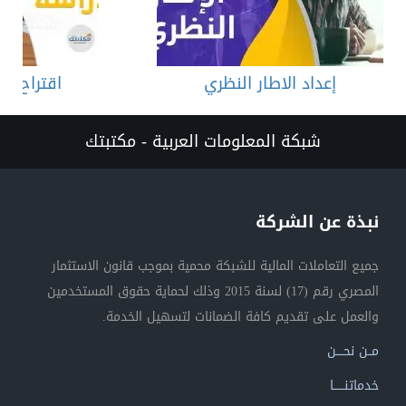
إعداد الاطار النظري
اقتراح عن
شبكة المعلومات العربية - مكتبتك
نبذة عن الشركة
جميع التعاملات المالية للشبكة محمية بموجب قانون الاستثمار
المصري رقم (17) لسنة 2015 وذلك لحماية حقوق المستخدمين
والعمل على تقديم كافة الضمانات لتسهيل الخدمة.
مــن نحــــن
خدماتنــــــا