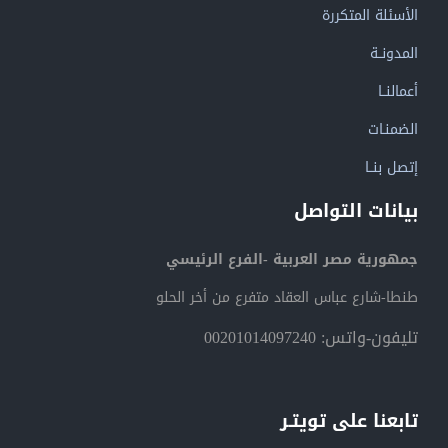
الأسئلة المتكررة
المدونــة
أعمالنــا
الضمنـات
إتصل بنــا
بيانات التواصل
جمهورية مصر العربية -الفرع الرئيسي
طنطا-شارع عباس العقاد متفرع من أخر الحلو
تليفون-واتس: 00201014097240
تابعنا على تويتـر