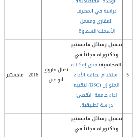
الوحدة الاقتصادية):
دراسة في المصرف
العقاري ومعمل
الأسمنت/السماوة
.
تحميل رسائل ماجستير
ودكتوراه مجاناً في
المحاسبة:
مدى إمكانية
نضال فاروق
5
استخدام بطاقة الأداء
2016
ماجستير
أبو غبن
المتوازن (
BSC
) لتقييم
أداء جامعة الأقصى:
دراسة تطبيقية
.
تحميل رسائل ماجستير
ودكتوراه مجاناً في