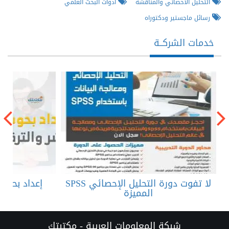
التحليل الاحصائي والمناقشة
أدوات البحث العلمي
رسائل ماجستير ودكتوراه
خدمات الشركــة
لا تفوت دورة التحليل الإحصائي SPSS
إعداد بحوث 
المميزة
شبكة المعلومات العربية - مكتبتك