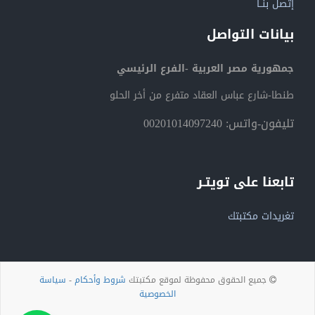
إتصل بنــا
بيانات التواصل
جمهورية مصر العربية -الفرع الرئيسي
طنطا-شارع عباس العقاد متفرع من أخر الحلو
تليفون-واتس: 00201014097240
تابعنا على تويتـر
تغريدات مكتبتك
جميع الحقوق محفوظة لموقع مكتبتك
شروط وأحكام
-
سياسة
الخصوصية