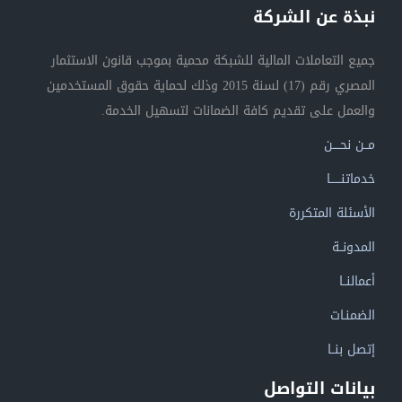
نبذة عن الشركة
جميع التعاملات المالية للشبكة محمية بموجب قانون الاستثمار
المصري رقم (17) لسنة 2015 وذلك لحماية حقوق المستخدمين
والعمل على تقديم كافة الضمانات لتسهيل الخدمة.
مــن نحــــن
خدماتنــــــا
الأسئلة المتكررة
المدونــة
أعمالنــا
الضمنـات
إتصل بنــا
بيانات التواصل