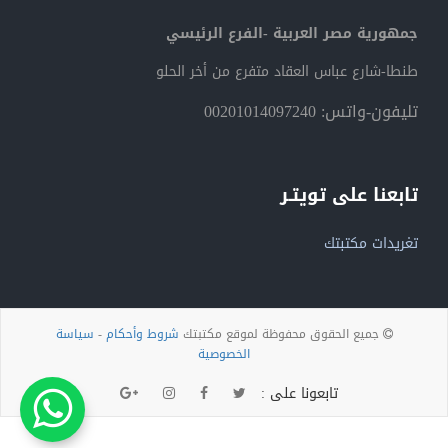
جمهورية مصر العربية -الفرع الرئيسي
طنطا-شارع عباس العقاد متفرع من أخر الحلو
تليفون-واتس: 00201014097240
تابعنا على تويتـر
تغريدات مكتبتك
جميع الحقوق محفوظة لموقع مكتبتك
شروط وأحكام
-
سياسة
الخصوصية
تابعونا على :