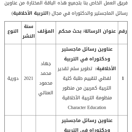
فريق العمل الخاص بنا بتجميع هذه الباقة المختارة من عناوين
رسائل الماجستير والدكتوراه في مجال (
التربية الأخلاقية
)
سنة
رقم
عنوان الرسالة/ بحث محكم
المؤلف
النوع
النشر
عناوين رسائل ماجستير
ودكتوراه في التربية
جهاد
الأخلاقية:
تطوير سلم تقدير
محمد
1
لفظي لتقييم طلبة كلية
2021
دورية
محمود
التربية كمربين من منظور
العناتي
منظومة التربية الأخلاقية
Character Education
عناوين رسائل ماجستير
ودكتوراه في التربية