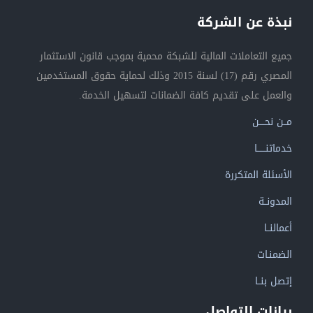
نبذة عن الشركة
جميع التعاملات المالية للشبكة محمية بموجب قانون الاستثمار
المصري رقم (17) لسنة 2015 وذلك لحماية حقوق المستخدمين
والعمل على تقديم كافة الضمانات لتسهيل الخدمة.
مــن نحــــن
خدماتنــــــا
الأسئلة المتكررة
المدونــة
أعمالنــا
الضمنـات
إتصل بنــا
بيانات التواصل