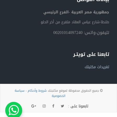
جمهورية مصر العربية -الفرع الرئيسي
طنطا-شارع عباس العقاد متفرع من أخر الحلو
تليفون-واتس: 00201014097240
تابعنا على تويتـر
تغريدات مكتبتك
جميع الحقوق محفوظة لموقع مكتبتك
شروط وأحكام
-
سياسة
الخصوصية
تابعونا على :