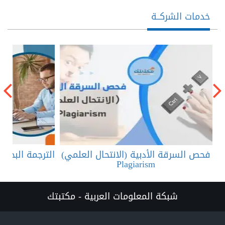
خدمات الشركــة
فحص السرقة الأدبية (الانتحال العلمي)
الترجمة البحثي
Plagiarism
شبكة المعلومات العربية - مكتبتك