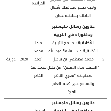
الجرايدة
ولاية صحم بمحافظة شمال
الباطنة بسلطنة عمان
عناوين رسائل ماجستير
ودكتوراه في التربية
الأخلاقية:
ملامح التربية
مها
الأخلاقية عند العلامة عبد الله
محمد
5
محمد مصطفي بن فاضل
أحمد
2020
دورية
"الملقب بماء العينين" من خلال
محمد عبد
مخطوطه "مغري الناظر
القادر
والسامع على تعلم العلم
النافع"
عناوين رسائل ماجستير
ودكتوراه في التربية
ياسر على