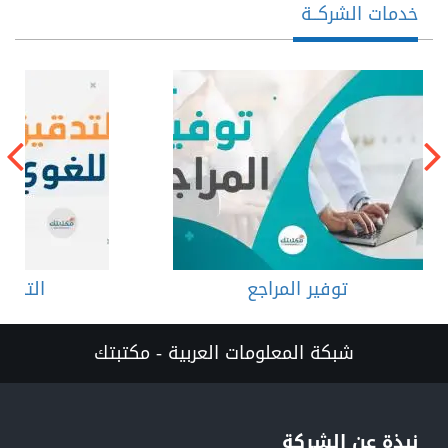
خدمات الشركــة
توفير المراجع
التدقي
شبكة المعلومات العربية - مكتبتك
نبذة عن الشركة