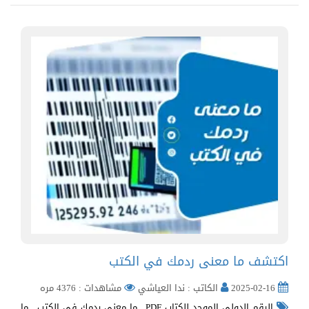
اكتشف ما معنى ردمك في الكتب
2025-02-16
الكاتب : ندا العياشي
مشاهدات : 4376 مره
الرقم الدولي الموحد للكتاب PDF
,
ما معنى ردمك في الكتب
,
ما