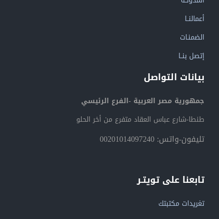
المدونــة
أعمالنــا
الضمنـات
إتصل بنــا
بيانات التواصل
جمهورية مصر العربية -الفرع الرئيسي
طنطا-شارع عباس العقاد متفرع من أخر الحلو
تليفون-واتس: 00201014097240
تابعنا على تويتـر
تغريدات مكتبتك