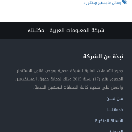
رسائل ماجستير ودكتوراه
شبكة المعلومات العربية - مكتبتك
نبذة عن الشركة
جميع التعاملات المالية للشبكة محمية بموجب قانون الاستثمار
المصري رقم (17) لسنة 2015 وذلك لحماية حقوق المستخدمين
والعمل على تقديم كافة الضمانات لتسهيل الخدمة.
مــن نحــــن
خدماتنــــــا
الأسئلة المتكررة