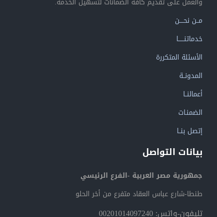
والعمل على تقديم كافة الضمانات لتسهيل الخدمة.
مــن نحــــن
خدماتنــــــا
الأسئلة المتكررة
المدونــة
أعمالنــا
الضمنـات
إتصل بنــا
بيانات التواصل
جمهورية مصر العربية -الفرع الرئيسي
طنطا-شارع عباس العقاد متفرع من أخر الحلو
تليفون-واتس: 00201014097240