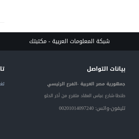
شبكة المعلومات العربية - مكتبتك
بيانات التواصل
تا
جمهورية مصر العربية -الفرع الرئيسي
تغر
طنطا-شارع عباس العقاد متفرع من أخر الحلو
تليفون-واتس: 00201014097240