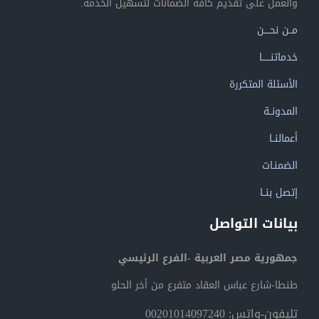
والعمل على تقديم كافة الضمانات لتسهيل الخدمة.
مــن نحــــن
خدماتنــــــا
الأسئلة المتكررة
المدونــة
أعمالنــا
الضمنـات
إتصل بنــا
بيانات التواصل
جمهورية مصر العربية -الفرع الرئيسي
طنطا-شارع عباس العقاد متفرع من أخر الحلو
تليفون-واتس: 00201014097240