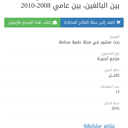
بين البالغين، بين عامي 2008-2010
اضف إلى سلة النتائج المختارة
إطلب هذا المرجع بالإيميل
القسم:
بحث منشور في مجلة علمية محكمة
نوع المحتوى:
مراجع أجنبيــة
حالة النص:
كامــــل
عدد الصفحات:
13
سنة النشر:
2016
عناصر مشابهة