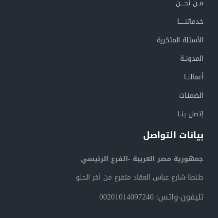
مــن نحــــن
خدماتنــــــا
الأسئلة المتكررة
المدونــة
أعمالنــا
الضمنـات
إتصل بنــا
بيانات التواصل
جمهورية مصر العربية -الفرع الرئيسي
طنطا-شارع عباس العقاد متفرع من أخر الحلو
تليفون-واتس: 00201014097240