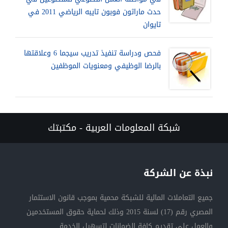
حدث ماراثون فوبون تايبه الرياضي 2011 في
تايوان
فحص ودراسة تنفيذ تدريب سيجما 6 وعلاقتها
بالرضا الوظيفي ومعنويات الموظفين
شبكة المعلومات العربية - مكتبتك
نبذة عن الشركة
جميع التعاملات المالية للشبكة محمية بموجب قانون الاستثمار
المصري رقم (17) لسنة 2015 وذلك لحماية حقوق المستخدمين
والعمل على تقديم كافة الضمانات لتسهيل الخدمة.