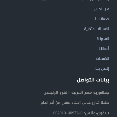
مــن نحــــن
خدماتنــــــا
الأسئلة المتكررة
المدونــة
أعمالنــا
الضمنـات
إتصل بنــا
بيانات التواصل
جمهورية مصر العربية -الفرع الرئيسي
طنطا-شارع عباس العقاد متفرع من أخر الحلو
تليفون-واتس: 00201014097240