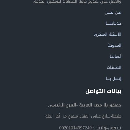
والعمل على تقديم كافة الضمانات لتسهيل الخدمة.
مــن نحــــن
خدماتنــــــا
الأسئلة المتكررة
المدونــة
أعمالنــا
الضمنـات
إتصل بنــا
بيانات التواصل
جمهورية مصر العربية -الفرع الرئيسي
طنطا-شارع عباس العقاد متفرع من أخر الحلو
تليفون-واتس: 00201014097240