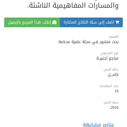
والمسارات المفاهيمية الناشئة.
اضف إلى سلة النتائج المختارة
إطلب هذا المرجع بالإيميل
القسم:
بحث منشور في مجلة علمية محكمة
نوع المحتوى:
مراجع أجنبيــة
حالة النص:
كامــــل
عدد الصفحات:
16
سنة النشر:
2016
عناصر مشابهة