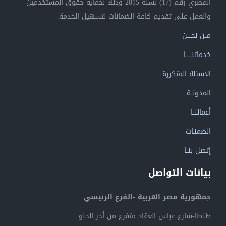
المصري رقم (17) لسنة 2015 وذلك لحماية حقوق المستخدمين
والعمل على تقديم كافة الضمانات لتسهيل الخدمة.
مــن نحــــن
خدماتنــــــا
الأسئلة المتكررة
المدونــة
أعمالنــا
الضمنـات
إتصل بنــا
بيانات التواصل
جمهورية مصر العربية -الفرع الرئيسي
طنطا-شارع عباس العقاد متفرع من أخر الحلو