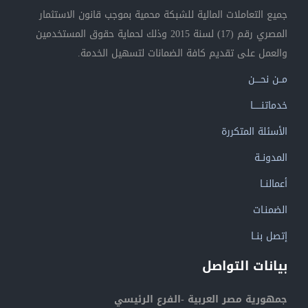
جميع التعاملات المالية للشبكة محمية بموجب قانون الاستثمار
المصري رقم (17) لسنة 2015 وذلك لحماية حقوق المستخدمين
والعمل على تقديم كافة الضمانات لتسهيل الخدمة.
مــن نحــــن
خدماتنــــــا
الأسئلة المتكررة
المدونــة
أعمالنــا
الضمنـات
إتصل بنــا
بيانات التواصل
جمهورية مصر العربية -الفرع الرئيسي