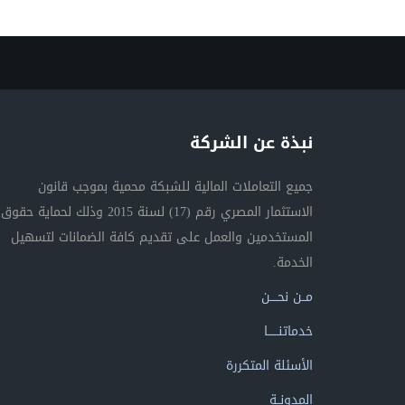
نبذة عن الشركة
جميع التعاملات المالية للشبكة محمية بموجب قانون
الاستثمار المصري رقم (17) لسنة 2015 وذلك لحماية حقوق
المستخدمين والعمل على تقديم كافة الضمانات لتسهيل
الخدمة.
مــن نحــــن
خدماتنــــــا
الأسئلة المتكررة
المدونــة