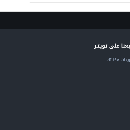
بعنا على تويتـر
يدات مكتبتك