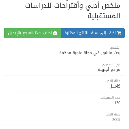
ملخص أدبي وأقتراحات للدراسات
المستقبلية
اضف إلى سلة النتائج المختارة
إطلب هذا المرجع بالإيميل
القسم:
بحث منشور في مجلة علمية محكمة
نوع المحتوى:
مراجع أجنبيــة
حالة النص:
كامــــل
عدد الصفحات:
130
سنة النشر:
2009