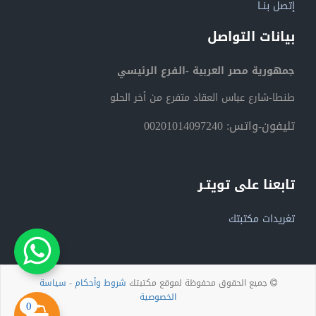
إتصل بنــا
بيانات التواصل
جمهورية مصر العربية -الفرع الرئيسي
طنطا-شارع عباس العقاد متفرع من أخر الحلو
تليفون-واتس: 00201014097240
تابعنا على تويتـر
تغريدات مكتبتك
جميع الحقوق محفوظة لموقع مكتبتك
شروط وأحكام
-
سياسة
الخصوصية
0