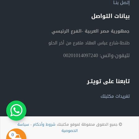
إتصل بنــا
بيانات التواصل
جمهورية مصر العربية -الفرع الرئيسي
طنطا-شارع عباس العقاد متفرع من أخر الحلو
تليفون-واتس: 00201014097240
تابعنا على تويتـر
تغريدات مكتبتك
جميع الحقوق محفوظة لموقع مكتبتك
شروط وأحكام
-
سياسة
الخصوصية
0