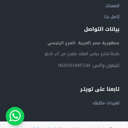
الضمنـات
إتصل بنــا
بيانات التواصل
جمهورية مصر العربية -الفرع الرئيسي
طنطا-شارع عباس العقاد متفرع من أخر الحلو
تليفون-واتس: 00201014097240
تابعنا على تويتـر
تغريدات مكتبتك