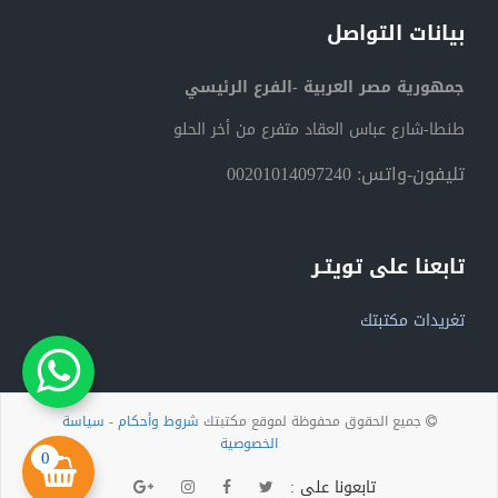
بيانات التواصل
جمهورية مصر العربية -الفرع الرئيسي
طنطا-شارع عباس العقاد متفرع من أخر الحلو
تليفون-واتس: 00201014097240
تابعنا على تويتـر
تغريدات مكتبتك
جميع الحقوق محفوظة لموقع مكتبتك
شروط وأحكام
-
سياسة
الخصوصية
0
تابعونا على :