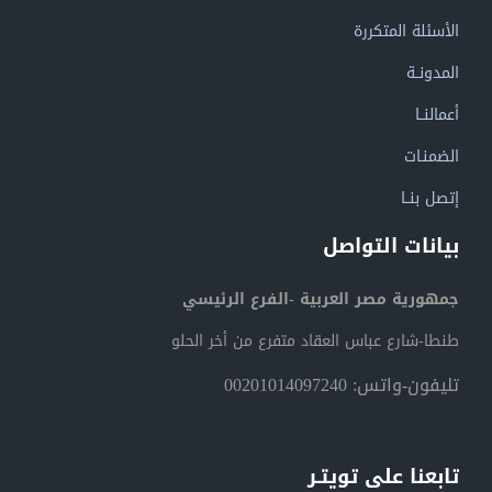
الأسئلة المتكررة
المدونــة
أعمالنــا
الضمنـات
إتصل بنــا
بيانات التواصل
جمهورية مصر العربية -الفرع الرئيسي
طنطا-شارع عباس العقاد متفرع من أخر الحلو
تليفون-واتس: 00201014097240
تابعنا على تويتـر