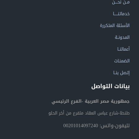
مــن نحــــن
خدماتنــــــا
الأسئلة المتكررة
المدونــة
أعمالنــا
الضمنـات
إتصل بنــا
بيانات التواصل
جمهورية مصر العربية -الفرع الرئيسي
طنطا-شارع عباس العقاد متفرع من أخر الحلو
تليفون-واتس: 00201014097240