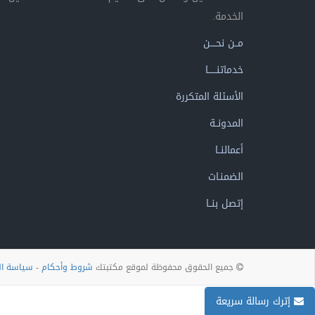
الخدمة.
مــن نحــــن
خدماتنــــــا
الأسئلة المتكررة
المدونــة
أعمالنــا
الضمنـات
إتصل بنــا
جميع الحقوق محفوظة لموقع مكتبتك
شروط وأحكام
-
سياسة ا
إترك رسالة سريعة