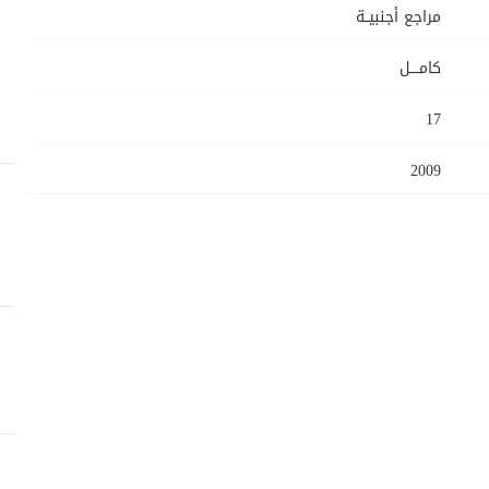
مراجع أجنبيــة
كامــــل
17
2009