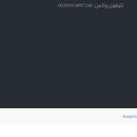
تليفون-واتس: 00201014097240
لخصوصية