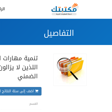
الر
التفاصيل
تنمية مهارات ا
اللذين لا يزالو
الضمني
اضف إلى سلة النتائج ال
القسم: