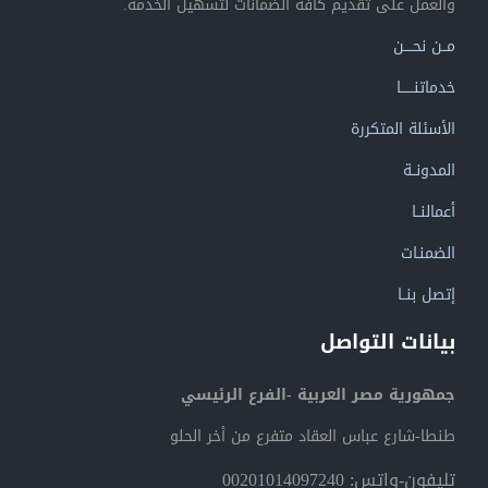
والعمل على تقديم كافة الضمانات لتسهيل الخدمة.
مــن نحــــن
خدماتنــــــا
الأسئلة المتكررة
المدونــة
أعمالنــا
الضمنـات
إتصل بنــا
بيانات التواصل
جمهورية مصر العربية -الفرع الرئيسي
طنطا-شارع عباس العقاد متفرع من أخر الحلو
تليفون-واتس: 00201014097240