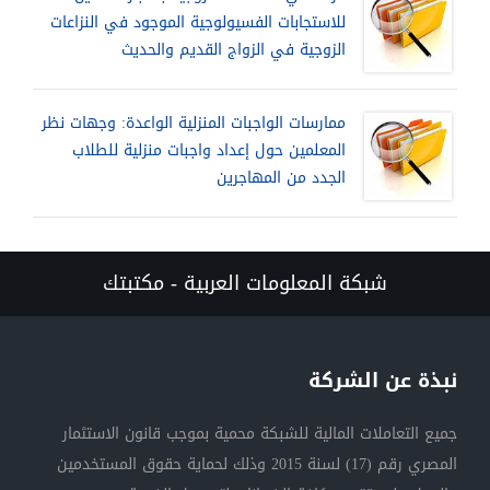
للاستجابات الفسيولوجية الموجود في النزاعات
الزوجية في الزواج القديم والحديث
ممارسات الواجبات المنزلية الواعدة: وجهات نظر
المعلمين حول إعداد واجبات منزلية للطلاب
الجدد من المهاجرين
شبكة المعلومات العربية - مكتبتك
نبذة عن الشركة
جميع التعاملات المالية للشبكة محمية بموجب قانون الاستثمار
المصري رقم (17) لسنة 2015 وذلك لحماية حقوق المستخدمين