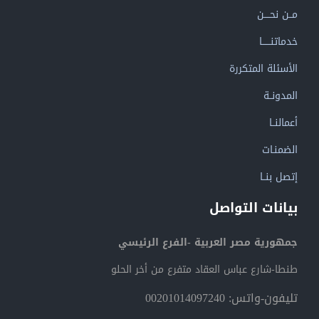
مــن نحــــن
خدماتنــــــا
الأسئلة المتكررة
المدونــة
أعمالنــا
الضمنـات
إتصل بنــا
بيانات التواصل
جمهورية مصر العربية -الفرع الرئيسي
طنطا-شارع عباس العقاد متفرع من أخر الحلو
تليفون-واتس: 00201014097240