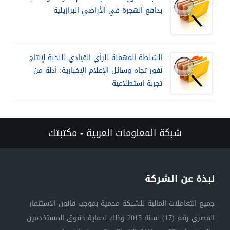
بدافع الهجرة في الأراضي البرازيلية
السُلطة المهملة للرأي القيادي للنخبة لإنتاج
نفور تجاه وسائل الإعلام الإخبارية: أدلة من
تجربة استطلاعية
شبكة المعلومات العربية - مكتبتك
نبذة عن الشركة
جميع التعاملات المالية للشبكة محمية بموجب قانون الاستثمار
المصري رقم (17) لسنة 2015 وذلك لحماية حقوق المستخدمين