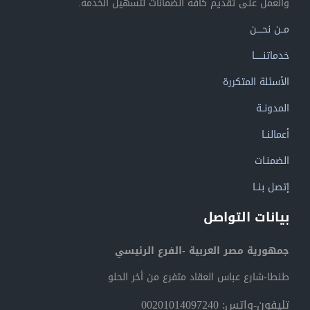
والعمل على تقديم كافة الضمانات لتسهيل الخدمة.
مــن نحــــن
خدماتنــــــا
الأسئلة المتكررة
المدونــة
أعمالنــا
الضمنـات
إتصل بنــا
بيانات التواصل
جمهورية مصر العربية -الفرع الرئيسي
طنطا-شارع عباس العقاد متفرع من أخر الحلو
تليفون-واتس: 00201014097240