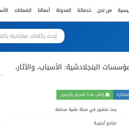
ئيسية
من نحن
خدماتنا
المدونة
أعمالنا
الضمانات
الأسئ
ؤسسات البنجلادشية: الأسباب، والآثار،
مختارة
إطلب هذا المرجع بالإيميل
بحث منشور في مجلة علمية محكمة
مراجع أجنبيــة