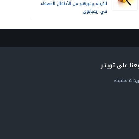
للأيتام وغيرهم من الأطفال الضعفاء
في زيمبابوي
بعنا على تويتـر
يدات مكتبتك