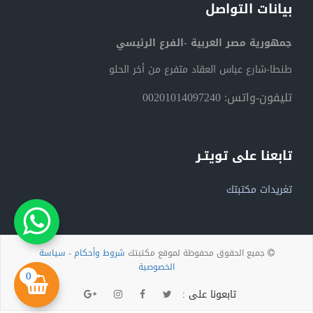
بيانات التواصل
جمهورية مصر العربية -الفرع الرئيسي
طنطا-شارع عباس العقاد متفرع من أخر الحلو
تليفون-واتس: 00201014097240
تابعنا على تويتـر
تغريدات مكتبتك
جميع الحقوق محفوظة لموقع مكتبتك
شروط وأحكام
-
سياسة
الخصوصية
0
تابعونا على :