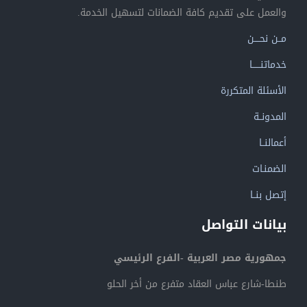
والعمل على تقديم كافة الضمانات لتسهيل الخدمة.
مــن نحــــن
خدماتنــــــا
الأسئلة المتكررة
المدونــة
أعمالنــا
الضمنـات
إتصل بنــا
بيانات التواصل
جمهورية مصر العربية -الفرع الرئيسي
طنطا-شارع عباس العقاد متفرع من أخر الحلو