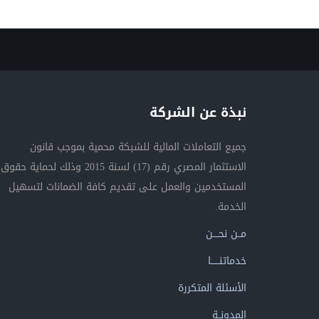
نبذة عن الشركة
جميع التعاملات المالية للشبكة محمية بموجب قانون
الاستثمار المصري رقم (17) لسنة 2015 وذلك لحماية حقوق
المستخدمين والعمل على تقديم كافة الضمانات لتسهيل
الخدمة.
مــن نحــــن
خدماتنــــــا
الأسئلة المتكررة
المدونــة