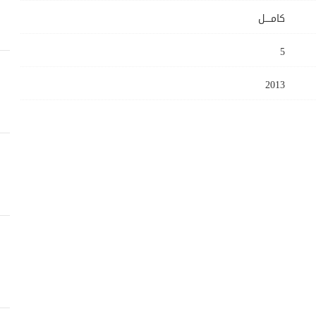
كامــــل
5
2013