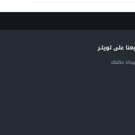
بعنا على تويتـر
يدات مكتبتك